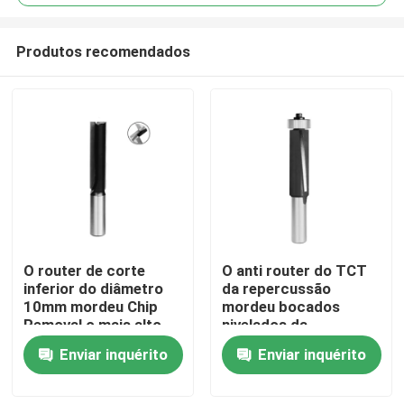
Produtos recomendados
O router de corte
O anti router do TCT
Casa
inferior do diâmetro
da repercussão
10mm mordeu Chip
mordeu bocados
Removal o mais alto
nivelados da
Produtos
guarnição com
Enviar inquérito
Enviar inquérito
tesoura da pena
Sobre nós