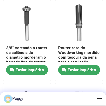
Excursão da fábrica
Controle da qualidade
Contacte-nos
3/8" cortando o router
Router reto do
da saliência do
Woodworking mordido
diâmetro morderam o
com tesoura da pena
Peça umas citações
bocado liso do router
para a rotulação
do TCT do
Enviar inquérito
Enviar inquérito
revestimento
Bocado reto do router
Bocado do router do perfil
Peggy
Bit do roteador comum