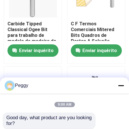
Excursão da fábrica
Carbide Tipped
C F Termos
Classical Ogee Bit
Comerciais Mitered
Controle da qualidade
para trabalho de
Bits Quadros de
modelo de madeira de
Portas A Solução
rolamento superior
Ultimate para
Enviar inquérito
Enviar inquérito
Espelhos Quadros
Contacte-nos
Mouldings Coroa
Cadeiras Rails e Mais
Peça umas citações
Peggy
Bocado reto do router
9:00 AM
Bocado do router do perfil
Good day, what product are you looking 
for?
Bits de moldagem
Bocados clássicos
Bit do roteador comum