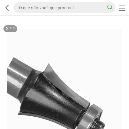
2
/
4