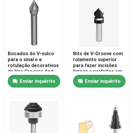
Bocados do V-sulco
Bits de V-Groove com
para o sinal e a
rolamento superior
rotulação decorativos
para fazer incisões
de Vee Grooves And
limpas e perfeitas em
Chamfering For
painéis
Enviar inquérito
Enviar inquérito
Casa
Produtos
Sobre nós