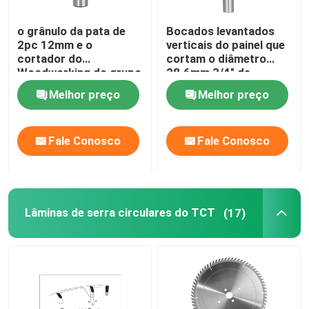
o grânulo da pata de
Bocados levantados
2pc 12mm e o
verticais do painel que
cortador do
cortam o diâmetro
Woodworking do grupo
28.6mm 3/4" de
da flauta fazem
alimentação
Melhor preço
Melhor preço
banheiras de
conservado em
hidromassagem
estoque
Fale Conosco
Fale Conosco
Lâminas de serra circulares do TCT
(17)