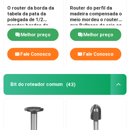
O router da borda da
Router do perfil da
tabela da pata da
madeira compensada o
polegada de 1/2
meio mordeu o router
mordeu bordas da
que Bullnose do raio os
tabela do revestimento
bocados
Melhor preço
Melhor preço
arredondaram
inteiramente a borda
Fale Conosco
Fale Conosco
Bit do roteador comum
(43)