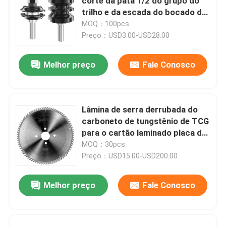
corte da pata 1/2 do grupo do
trilho e da escada do bocado do
router 2PC
MOQ：100pcs
Preço：USD3.00-USD28.00
Melhor preço
Fale Conosco
Lâmina de serra derrubada do
carboneto de tungstênio de TCG
para o cartão laminado placa do
folheado
MOQ：30pcs
Preço：USD15.00-USD200.00
Melhor preço
Fale Conosco