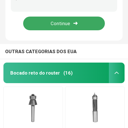
Tipos tradicionais bocado do pé dois do router do perfil para a máquina da tabela do router
O router preto do prego do dedo do revestimento mordeu a pata de 12mm para ferramentas de Betop do Woodworking
Lâminas de serra circulares do TCT
Os bocados de broca aborrecidos do diâmetro 16mm laminam o bocado de broca de madeira do passador
Lâmina de corte circular ATB do metal das lâminas de serra 355mm do TCT do corte seco
Conjunto de bits do roteador TCT
Bit do roteador HSS
OUTRAS CATEGORIAS DOS EUA
Ferramentas de Inserção de Metal Duro
Bocado reto do router
(16)
CNC que cinzela o bocado
Cortadores contínuos da espiral do carboneto
Brocas de Perfuração