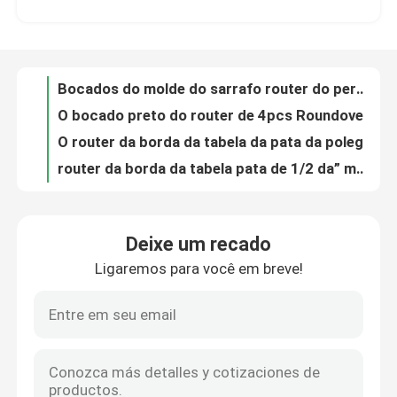
Bocados do molde do sarrafo router do perfil pata de 1/2 da” mordido para o painelamento de fixação da parede
O bocado preto do router de 4pcs Roundover ajustou a borda que perla a pata dos bocados 8mm do router
Excursão da fábrica
O router da borda da tabela da pata da polegada de 1/2 mordeu bordas da tabela do revestimento
router da borda da tabela pata de 1/2 da” mordido com retorno para arredondar-se sobre a parte inferior
Controle da qualidade
Limpando com jato de areia o router de Ogee do dobro mordeu bocados do router do Cnc para a madeira
Angra do bocado do router do TCT e cortador de trituração barrocos franceses do sulco do grânulo
Contacte-nos
Betop 3 Wing Slot Cutter Router Bits com o 7pcs que entalha cortadores
Bocados clássicos imperiais do router da porta de Roman Ogee Router Bit Interior
Peça umas citações
O router do perfil do tungstênio mordeu bocados moldando arquitetónicos do router
Deixe um recado
O bocado do router 12pcs da pata 8mm ajustou o grupo profissional do bocado do router do carpinteiro
Ligaremos para você em breve!
Bocado reto do router
bocados de corte plásticos do router de 50mm-100mm OVL acima do moinho de extremidade cortado o flauta
2 um CNC de 4 flautas que cinzela o nariz alto mordido da bola do CNC do revestimento morderam o corte do plástico
Betop utiliza ferramentas a lâmina de corte ferrosa 20 do metal da lâmina de serra de 160mm furada
Bocado do router do perfil
Três CNC do diâmetro da pata da flauta 12.7mm que cinzela o bocado mordido do router de Upcut 3D da espiral do carboneto
Multi bocado mordido do router do detalhe da borda da porta de armário do Woodworking do perfil router
Bit do roteador comum