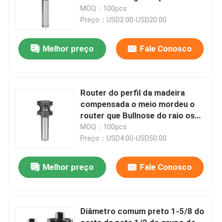
carregamento do ODM
MOQ：100pcs
Preço：USD2.00-USD20.00
Melhor preço
Fale Conosco
Router do perfil da madeira
compensada o meio mordeu o
router que Bullnose do raio os
bocados arredondaram
MOQ：100pcs
inteiramente a borda
Preço：USD4.00-USD50.00
Melhor preço
Fale Conosco
Diâmetro comum preto 1-5/8 do