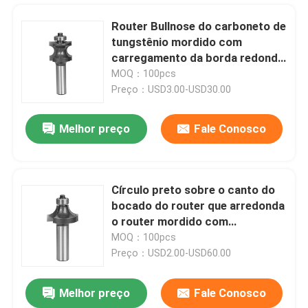
Router Bullnose do carboneto de
tungstênio mordido com
carregamento da borda redonda
completa do guia
MOQ：100pcs
Preço：USD3.00-USD30.00
Melhor preço
Fale Conosco
Círculo preto sobre o canto do
bocado do router que arredonda
Casa
o router mordido com
carregamento do guia
MOQ：100pcs
Preço：USD2.00-USD60.00
Produtos
Melhor preço
Fale Conosco
raio Bullnose do TCT do diâmetro pata de 1/2 de” o meio mordeu ferramentas de Betop
Sobre nós