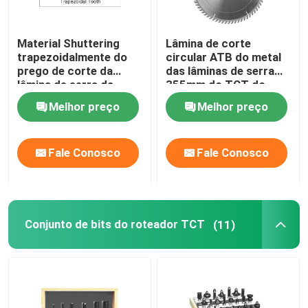
Material Shuttering
Lâmina de corte
trapezoidalmente do
circular ATB do metal
prego de corte da
das lâminas de serra
lâmina de serra da
355mm do TCT do
construção do TCT
corte seco
Melhor preço
Melhor preço
dos dentes
Fale Conosco
Fale Conosco
Conjunto de bits do roteador TCT
(11)