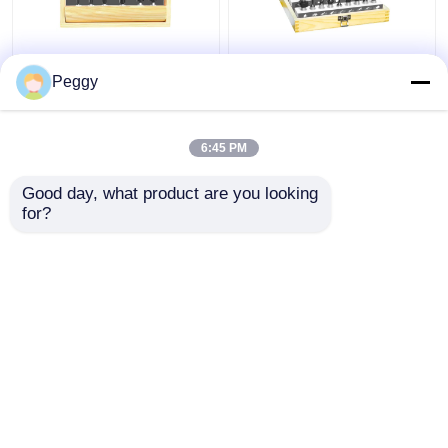
O bocado reto do
O bocado de luxe do
Peggy
router do TCT 6pcs
router do TCT 24pcs
ajustou-se com as
ajustou o bocado de
ferramentas de Betop
canto arredondado do
6:45 PM
da pata de 1/4 ou de
router do
Melhor preço
Melhor preço
1/2
Woodworking
Good day, what product are you looking 
for?
Fale Conosco
Fale Conosco
Veja mais
Casa
Mapa do Site
Fale Conosco
Desktop Site
Mapa do Site
Privacy Policy