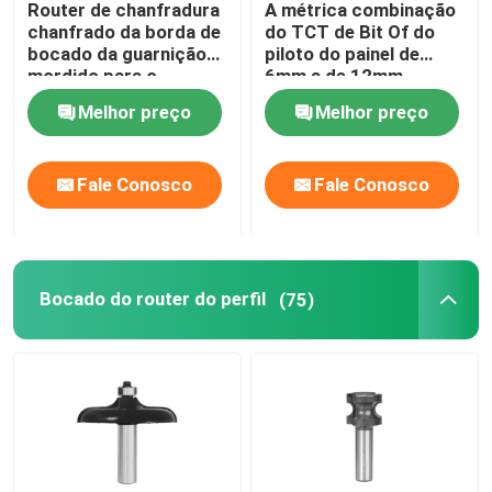
Router de chanfradura
A métrica combinação
chanfrado da borda de
do TCT de Bit Of do
Broca Escalonada HSS
bocado da guarnição
piloto do painel de
mordido para o
6mm a de 12mm
folheado e a
perfura e bocado do
Melhor preço
Melhor preço
estratificação
router da guarnição
Escareador HSS
Fale Conosco
Fale Conosco
Cortador anular
o furo derrubado carboneto considerou
Bocado do router do perfil
(75)
Mandril da serra do furo